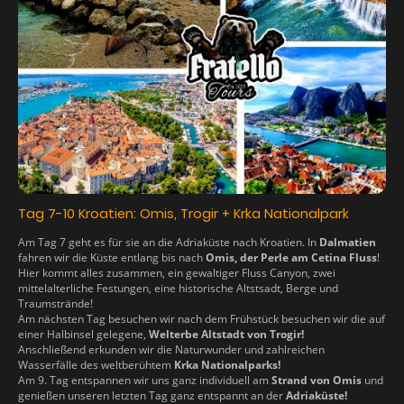
Tag 7-10 Kroatien: Omis, Trogir + Krka Nationalpark
Am Tag 7 geht es für sie an die Adriaküste nach Kroatien. In
Dalmatien
fahren wir die Küste entlang bis nach
Omis, der Perle am Cetina Fluss
!
Hier kommt alles zusammen, ein gewaltiger Fluss Canyon, zwei
mittelalterliche Festungen, eine historische Altstsadt, Berge und
Traumstrände!
Am nächsten Tag besuchen wir nach dem Frühstück besuchen wir die auf
einer Halbinsel gelegene,
Welterbe Altstadt von Trogir!
Anschließend erkunden wir die Naturwunder und zahlreichen
Wasserfälle des weltberühtem
Krka Nationalparks!
Am 9. Tag entspannen wir uns ganz individuell am
Strand von Omis
und
genießen unseren letzten Tag ganz entspannt an der
Adriaküste!