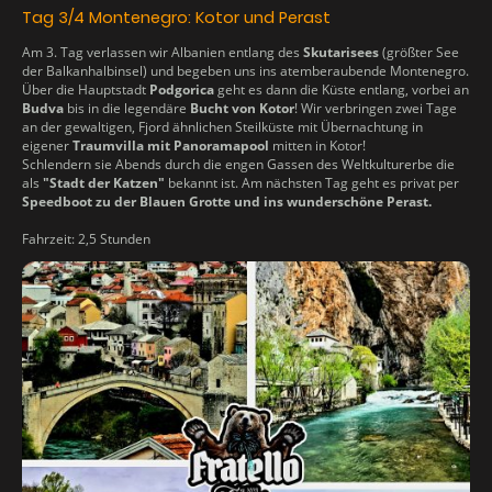
Tag 3/4 Montenegro: Kotor und Perast
Am 3. Tag verlassen wir Albanien entlang des
Skutarisees
(größter See
der Balkanhalbinsel) und begeben uns ins atemberaubende Montenegro.
Über die Hauptstadt
Podgorica
geht es dann die Küste entlang, vorbei an
Budva
bis in die legendäre
Bucht von Kotor
! Wir verbringen zwei Tage
an der gewaltigen, Fjord ähnlichen Steilküste mit Übernachtung in
eigener
Traumvilla mit Panoramapool
mitten in Kotor!
Schlendern sie Abends durch die engen Gassen des Weltkulturerbe die
als
"Stadt der Katzen"
bekannt ist. Am nächsten Tag geht es privat per
Speedboot zu der Blauen Grotte und ins wunderschöne Perast.
Fahrzeit: 2,5 Stunden