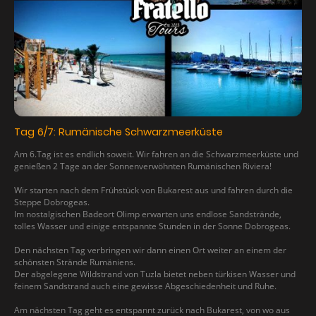
Tag 6/7: Rumänische Schwarzmeerküste
Am 6.Tag ist es endlich soweit. Wir fahren an die Schwarzmeerküste und
genießen 2 Tage an der Sonnenverwöhnten Rumänischen Riviera!
Wir starten nach dem Frühstück von Bukarest aus und fahren durch die
Steppe Dobrogeas.
Im nostalgischen Badeort Olimp erwarten uns endlose Sandstrände,
tolles Wasser und einige entspannte Stunden in der Sonne Dobrogeas.
Den nächsten Tag verbringen wir dann einen Ort weiter an einem der
schönsten Strände Rumäniens.
Der abgelegene Wildstrand von Tuzla bietet neben türkisen Wasser und
feinem Sandstrand auch eine gewisse Abgeschiedenheit und Ruhe.
Am nächsten Tag geht es entspannt zurück nach Bukarest, von wo aus