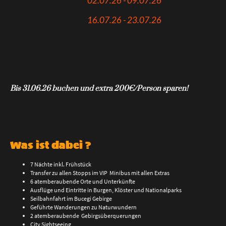
02.07.26 - 09.07.26
16.07.26 - 23.07.26
Bis 31.06.26 buchen und extra 200€/Person sparen!
Was ist dabei ?
7 Nächte inkl. Frühstück
Transfer zu allen Stopps im VIP Minibus mit allen Extras
6 atemberaubende Orte und Unterkünfte
Ausflüge und Eintritte in Burgen, Klöster und Nationalparks
Seilbahnfahrt im Bucegi Gebirge
Geführte Wanderungen zu Naturwundern
2 atemberaubende Gebirgsüberquerungen
City Sightseeing