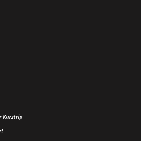
r Kurztrip
r!