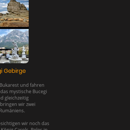
i Gebirge
 Bukarest und fahren
n das mystische Bucegi
d gleichzeitig
bringen wir zwei
 Rumäniens.
sichtigen wir noch das
önig Carols, Peles in