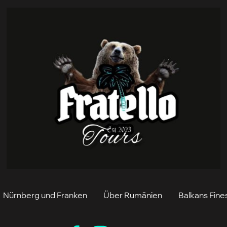
Nürnberg und Franken
Über Rumänien
Balkans Fine