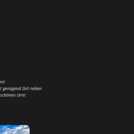
en!
mit genügend Zeit neben
 schönen Orte
!