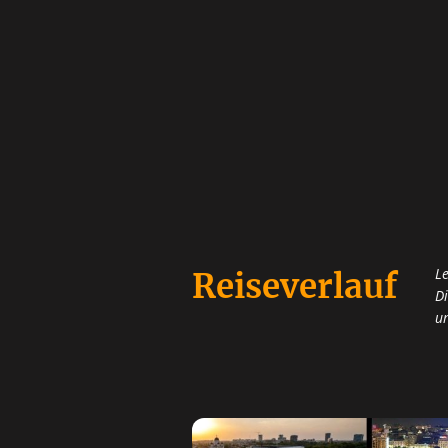
Le
Reiseverlauf
Di
u